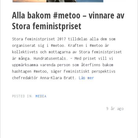
Alla bakom #metoo – vinnare av
Stora feministpriset
Stora feministpriset 2017 tilldelas alla dem som
organiserat sig i #metoo. Kraften i #metoo är
kollektivets och mottagarna av Stora feministpriset
är många. Hundratusentals. – Med priset vill vi
uppmärksamma varenda person som återfinns bakom
hashtagen #metoo, säger Feministiskt perspektivs
chefredaktör Anna-Klara Bratt.
Läs mer
POSTED IN:
MEDIA
9 år ago